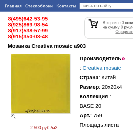
Главная
Стеклоблоки
Контакты
8(495)642-53-95
В корзине
0
пози
8(925)869-98-54
на сумму
0
рубл
8(917)538-57-99
Оформить
8(915)350-03-48
Мозаика Creativa mosaic а903
Производитель
:
Creativa mosaic
Страна
: Китай
Размер
: 20x20x4
Коллекция
:
BASE 20
Арт.
: 759
Площадь листа
2 500 руб./м2