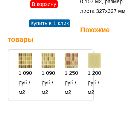
0,107 м2, размер
В корзину
листа 327х327 мм
Купить в 1 клик
Похожие
товары
1 090
1 090
1 250
1 200
руб./
руб./
руб./
руб./
м2
м2
м2
м2