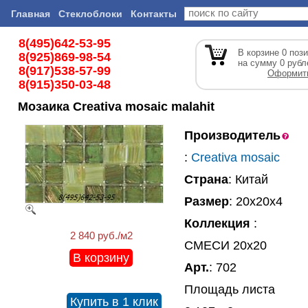
Главная
Стеклоблоки
Контакты
8(495)642-53-95
В корзине
0
пози
8(925)869-98-54
на сумму
0
рубл
8(917)538-57-99
Оформить
8(915)350-03-48
Мозаика Creativa mosaic malahit
Производитель
:
Creativa mosaic
Страна
: Китай
Размер
: 20x20x4
Коллекция
:
2 840 руб./м2
СМЕСИ 20х20
В корзину
Арт.
: 702
Площадь листа
Купить в 1 клик