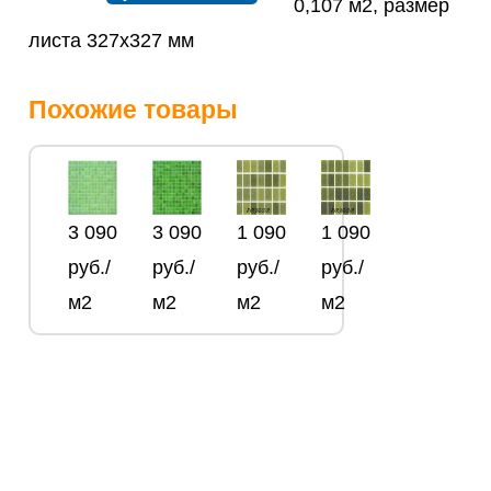
0,107 м2, размер
листа 327х327 мм
Похожие товары
3 090
3 090
1 090
1 090
руб./
руб./
руб./
руб./
м2
м2
м2
м2