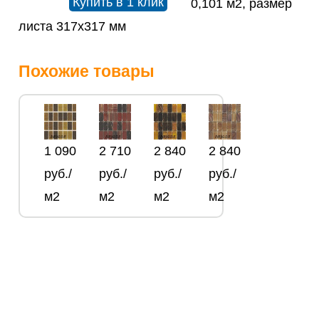
Купить в 1 клик
0,101 м2, размер
листа 317х317 мм
Похожие товары
1 090
2 710
2 840
2 840
руб./
руб./
руб./
руб./
м2
м2
м2
м2