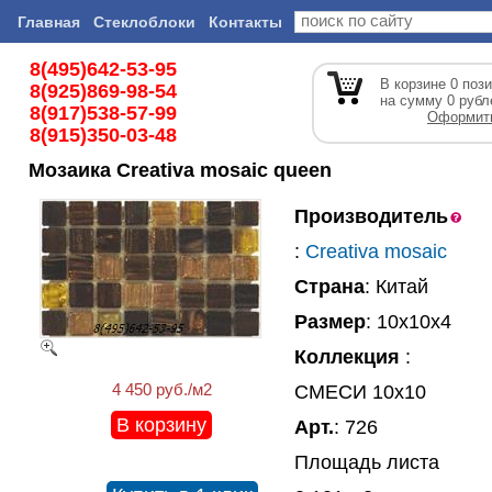
Главная
Стеклоблоки
Контакты
8(495)642-53-95
В корзине
0
пози
8(925)869-98-54
на сумму
0
рубл
8(917)538-57-99
Оформить
8(915)350-03-48
Мозаика Creativa mosaic queen
Производитель
:
Creativa mosaic
Страна
: Китай
Размер
: 10x10x4
Коллекция
:
4 450 руб./м2
СМЕСИ 10х10
В корзину
Арт.
: 726
Площадь листа