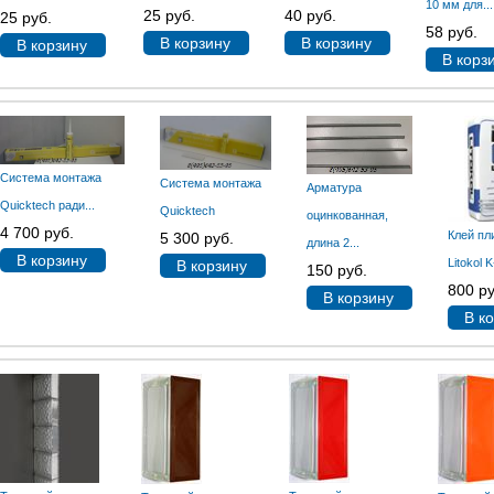
10 мм для...
25 руб.
40 руб.
25 руб.
58 руб.
В корзину
В корзину
В корзину
В корз
Система монтажа
Система монтажа
Арматура
Quicktech ради...
Quicktech
оцинкованная,
4 700 руб.
Клей пл
5 300 руб.
длина 2...
В корзину
Litokol 
В корзину
150 руб.
800 ру
В корзину
В к