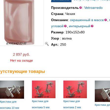
Производитель
:
Vetroarredo
Страна
: Чехия
Описание
:
окрашенный в массе
,
угловой
,
интерьерный
Размер
: 190х152х80
Узор
: волна
Арт.
: 250
2 897 руб.
Нет на складе
утствующие товары
Крестики для
Крестики для
Крестики для
Крестики д
монтажа 5 мм
монтажа 2 мм
монтажа 10 мм