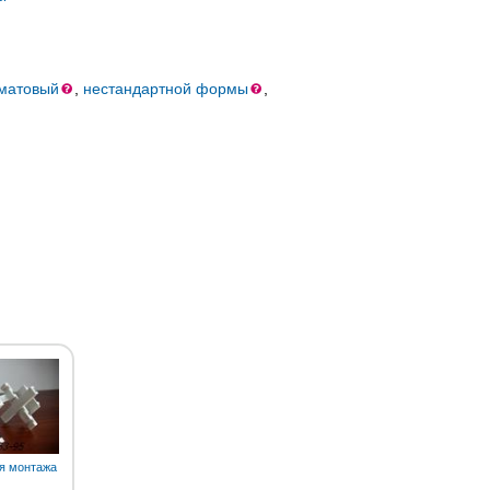
матовый
,
нестандартной формы
,
ля монтажа