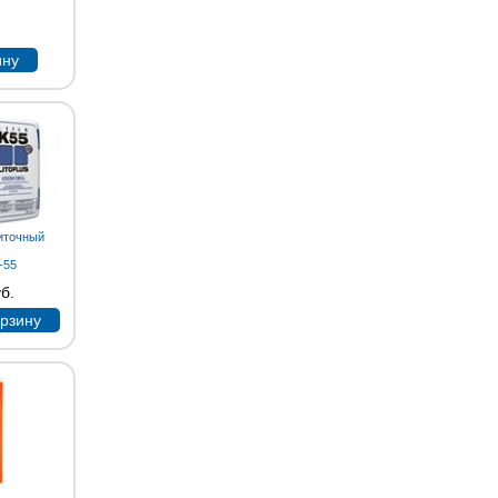
ину
иточный
K-55
б.
орзину