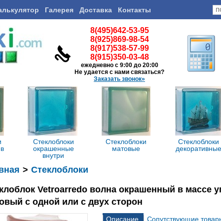
алькулятор
Галерея
Доставка
Контакты
8(495)642-53-95
8(925)869-98-54
8(917)538-57-99
8(915)350-03-48
ежедневно с 9:00 до 20:00
Не удается с нами связаться?
Заказать звонок»
и
Стеклоблоки
Стеклоблоки
Стеклоблоки
 в
окрашенные
матовые
декоративны
внутри
вная
>
Стеклоблоки
клоблок Vetroarredo волна окрашенный в массе уг
овый с одной или с двух сторон
Описание
Сопутствующие товар