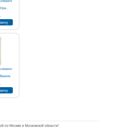
 элемент
Ора...
.
зину
 элемент
 Ваниль
.
зину
ой по Москве и Московской области!