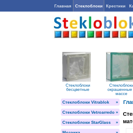
Главная
Стеклоблоки
Крестики
К
Стеклоблоки
Стеклоблок
бесцветные
окрашенные
массе
Гла
Стеклоблоки Vitrablok
»
Стеклоблоки Vetroarredo
»
Сте
мат
Стеклоблоки StarGlass
»
Мозаика
»